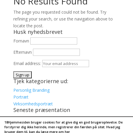
No Results Found
The page you requested could not be found. Try
refining your search, or use the navigation above to
locate the post.
Husk nyhedsbrevet
Fornavn
Efternavn
Email address:
Tjek kategorierne ud:
Personlig Branding
Portræt
Virksomhedsportræt
Seneste præsentation
Kris Pilates
18Hjemmesiden bruger cookies for at give dig en god brugeroplevelse. De
Cope Holbæk
forstyrrer dig ikke herinde, men registrerer din færden på sitet. Hvad jeg
bruger dem til, kan du læse mere om her
Autocentralen Svinninge